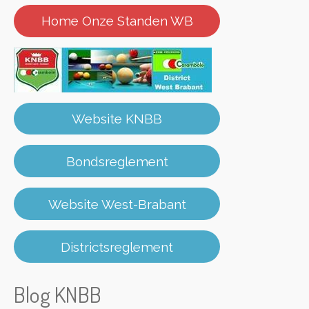
Home Onze Standen WB
Website KNBB
Bondsreglement
Website West-Brabant
Districtsreglement
Blog KNBB