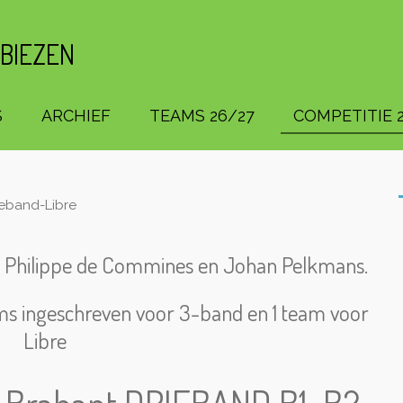
 BIEZEN
S
ARCHIEF
TEAMS 26/27
COMPETITIE 2
eband-Libre
n Philippe de Commines en Johan Pelkmans.
ams ingeschreven voor 3-band en 1 team voor
Libre