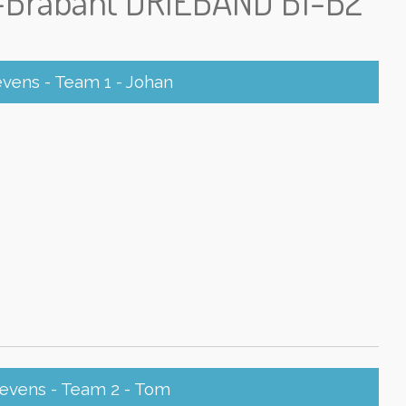
t-Brabant DRIEBAND B1-B2
ens - Team 1 - Johan
vens - Team 2 - Tom