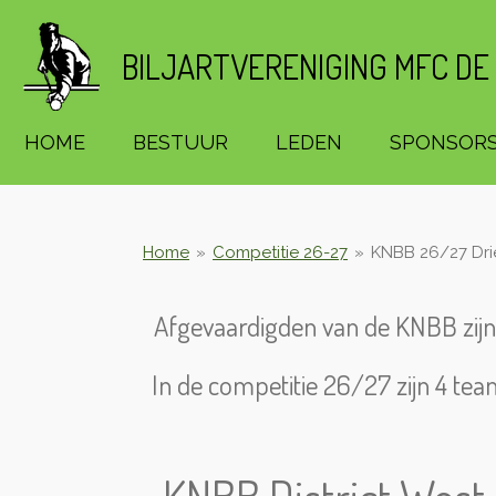
Ga
direct
BILJARTVERENIGING MFC DE
naar
de
hoofdinhoud
HOME
BESTUUR
LEDEN
SPONSOR
Home
»
Competitie 26-27
»
KNBB 26/27 Dri
Afgevaardigden van de KNBB zij
In de competitie 26/27 zijn 4 te