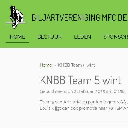
Ga
direct
BILJARTVERENIGING MFC DE
naar
de
hoofdinhoud
HOME
BESTUUR
LEDEN
SPONSOR
Home
»
KNBB Team 5 wint
KNBB Team 5 wint
Gepubliceerd op 21 februari 2025 om 08:58
Team 5 van Arie pakt 29 punten tegen NGG 3 
Louis krijgt dan ook promotie naar 70 TSP. A