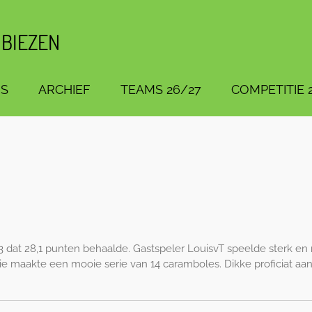
 BIEZEN
S
ARCHIEF
TEAMS 26/27
COMPETITIE 
dat 28,1 punten behaalde. Gastspeler LouisvT speelde sterk en ma
rie maakte een mooie serie van 14 caramboles. Dikke proficiat aa