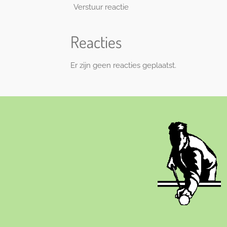
Verstuur reactie
Reacties
Er zijn geen reacties geplaatst.