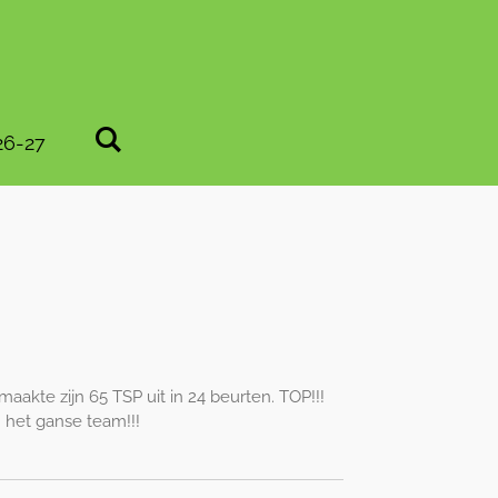
26-27
akte zijn 65 TSP uit in 24 beurten. TOP!!!
n het ganse team!!!