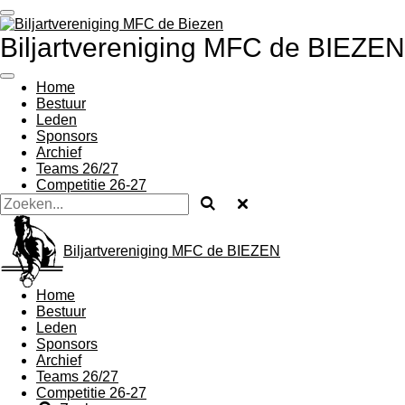
Ga
direct
Biljartvereniging MFC de BIEZEN
naar
de
hoofdinhoud
Home
Bestuur
Leden
Sponsors
Archief
Teams 26/27
Competitie 26-27
Biljartvereniging MFC de BIEZEN
Home
Bestuur
Leden
Sponsors
Archief
Teams 26/27
Competitie 26-27