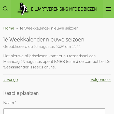
Ga
BILJARTVERENIGING MFC DE BIEZEN
direct
naar
de
hoofdinhoud
Home
»
1é Weekkalender nieuwe seizoen
1é Weekkalender nieuwe seizoen
Gepubliceerd op 16 augustus 2025 om 13:33
Het nieuwe biljartseizoen komt er nu razendsnel aan.
Maandag 25 augustus opent KNBB team 4 de competitie. De
weekkalender is reeds online.
«
Vorige
Volgende
»
Reactie plaatsen
Naam *