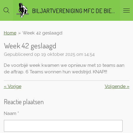
Ga
BILJARTVERENIGING MFC DE BIEZEN
direct
naar
de
hoofdinhoud
Home
»
Week 42 geslaagd
Week 42 geslaagd
Gepubliceerd op 19 oktober 2025 om 14:54
De voorbijë week kwamen we opnieuw met 10 teams aan
de aftrap. 6 Teams wonnen hun wedstrijd. KNAP!!!
«
Vorige
Volgende
»
Reactie plaatsen
Naam *