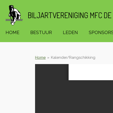
Ga
direct
BILJARTVERENIGING MFC DE
naar
de
hoofdinhoud
HOME
BESTUUR
LEDEN
SPONSOR
Home
»
Kalender/Rangschikking