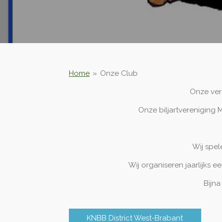
Home
»
Onze Club
Onze vere
Onze biljartvereniging 
Wij spel
Wij organiseren jaarlijks e
Bijna
KNBB District West-Brabant