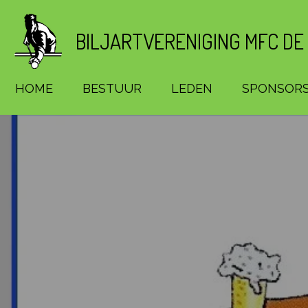
Ga
direct
BILJARTVERENIGING MFC DE
naar
de
hoofdinhoud
HOME
BESTUUR
LEDEN
SPONSOR