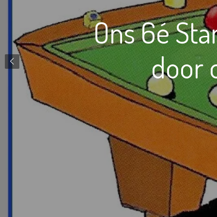
Ons 6é Sta
door o