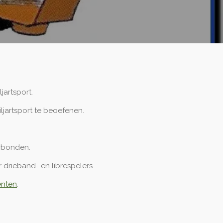
jartsport.
ljartsport te beoefenen.
erbonden.
 drieband- en librespelers.
nten
.