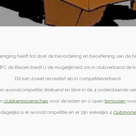
niging heeft tot doel de bevordering en beoefening van de bil
MFC de Biezen biedt U de mogelijkheid om in clubverband de bi
Dit kan zowel recreatief als in competitieverband.
en avondcompetitie drieband en libre in de 4 onderstaande v
en
clubkampioenschap
voor de leden en 2 open
tornooien
voor
 dagelijks is er avondcompetitie en er zijn wekelijks 4
clubmome