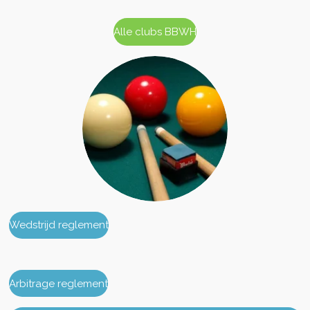
Alle clubs BBWH
Wedstrijd reglement
Arbitrage reglement