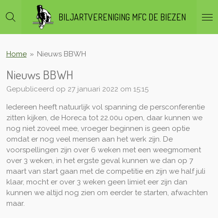
Ga
BILJARTVERENIGING MFC DE BIEZEN
direct
naar
de
hoofdinhoud
Home
»
Nieuws BBWH
Nieuws BBWH
Gepubliceerd op 27 januari 2022 om 15:15
Iedereen heeft natuurlijk vol spanning de persconferentie
zitten kijken, de Horeca tot 22.00u open, daar kunnen we
nog niet zoveel mee, vroeger beginnen is geen optie
omdat er nog veel mensen aan het werk zijn. De
voorspellingen zijn over 6 weken met een weegmoment
over 3 weken, in het ergste geval kunnen we dan op 7
maart van start gaan met de competitie en zijn we half juli
klaar, mocht er over 3 weken geen limiet eer zijn dan
kunnen we altijd nog zien om eerder te starten, afwachten
maar.