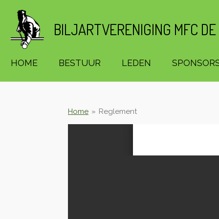
Ga
direct
BILJARTVERENIGING MFC DE
naar
de
hoofdinhoud
HOME
BESTUUR
LEDEN
SPONSOR
Home
»
Reglement