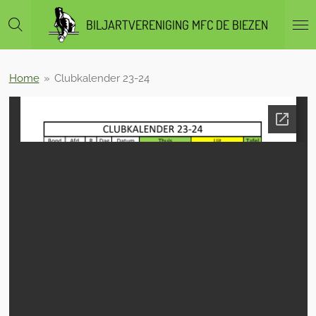
Ga
BILJARTVERENIGING MFC DE BIEZEN
direct
naar
de
hoofdinhoud
Home
»
Clubkalender 23-24