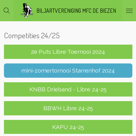
Ga
BILJARTVERENIGING MFC DE BIEZEN
direct
naar
de
hoofdinhoud
Competities 24/25
2é Puts Libre Toernooi 2024
mini-zomertornooi Starrenhof 2024
KNBB Drieband - Libre 24-25
BBWH Libre 24-25
KAPU 24-25