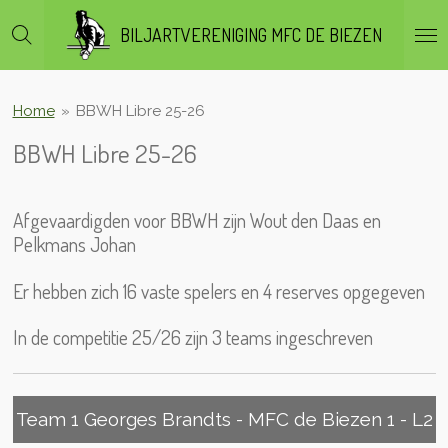
Ga
BILJARTVERENIGING MFC DE BIEZEN
direct
naar
de
hoofdinhoud
Home
»
BBWH Libre 25-26
BBWH Libre 25-26
Afgevaardigden voor BBWH zijn Wout den Daas en
Pelkmans Johan
Er hebben zich 16 vaste spelers en 4 reserves opgegeven
In de competitie 25/26 zijn 3 teams ingeschreven
Team 1 Georges Brandts - MFC de Biezen 1 - L2