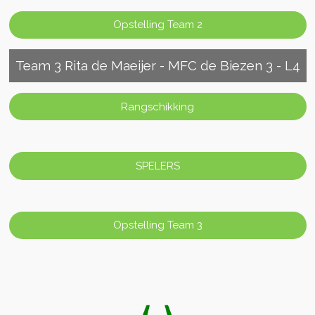
Opstelling Team 2
Team 3 Rita de Maeijer - MFC de Biezen 3 - L4
Rangschikking
SPELERS
Opstelling Team 3