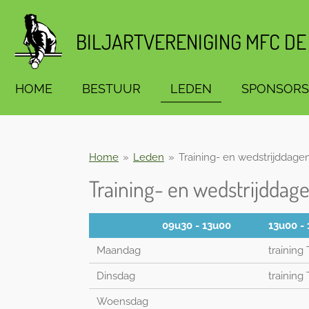
Ga
direct
BILJARTVERENIGING MFC DE
naar
de
hoofdinhoud
HOME
BESTUUR
LEDEN
SPONSORS
Home
»
Leden
»
Training- en wedstrijddage
Training- en wedstrijddag
09u30 - 13u00
13u00 -
Maandag
training 
Dinsdag
training 
Woensdag