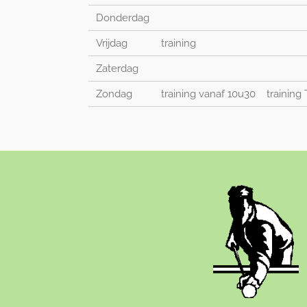
Donderdag
Vrijdag
training
Zaterdag
Zondag
training vanaf 10u30
training 