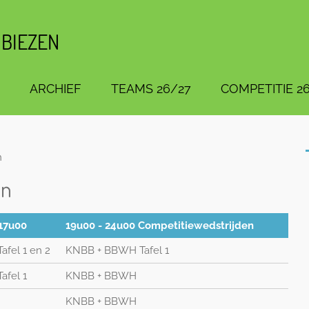
 BIEZEN
ARCHIEF
TEAMS 26/27
COMPETITIE 26
n
en
 17u00
19u00 - 24u00 Competitiewedstrijden
Tafel 1 en 2
KNBB + BBWH Tafel 1
Tafel 1
KNBB + BBWH
KNBB + BBWH