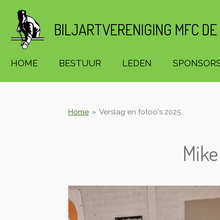
Ga
direct
BILJARTVERENIGING MFC DE
naar
de
hoofdinhoud
HOME
BESTUUR
LEDEN
SPONSOR
Home
»
Verslag en fotoo's 2025
Mike