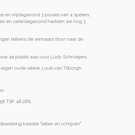
es en vrijdagavond 3 poules van 4 spelers.
amen en zaterdagavond hadden we nog 3
ingen telkens de winnaars door naar de
ie 4é plaats was voor Ludo Schroeijers.
eigen oude rakker, Louis van Tilborgh.
en.
58 TSP. 48,28%.
werking kwestie "tellen en schrijven"