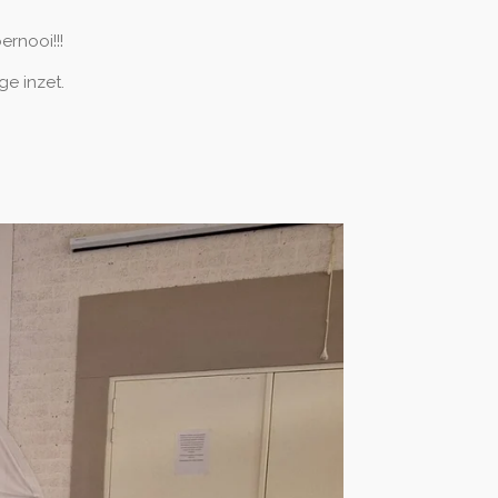
rnooi!!!
e inzet.