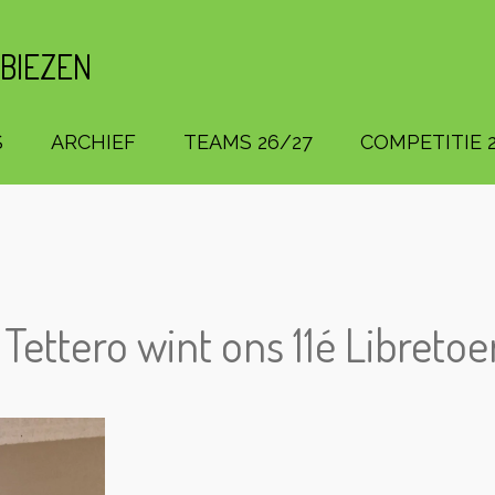
 BIEZEN
S
ARCHIEF
TEAMS 26/27
COMPETITIE 2
 Tettero wint ons 11é Libretoe