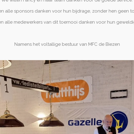
en alle sponsors danken voor hun bijdrage, zonder hen geen toe
en alle medewerkers van dit toernooi danken voor hun geweldig
Namens het voltallige bestuur van MFC de Biezen