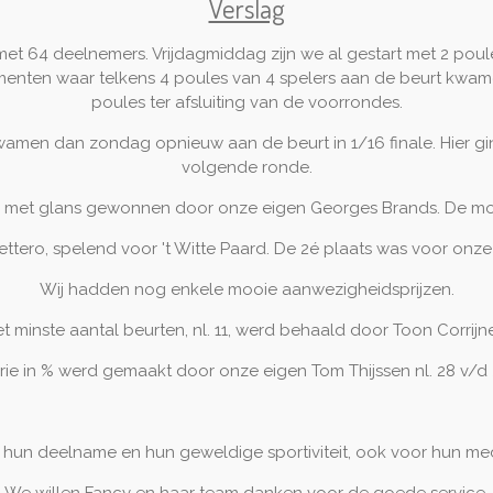
Verslag
met 64 deelnemers. Vrijdagmiddag zijn we al gestart met 2 poul
enten waar telkens 4 poules van 4 spelers aan de beurt kw
poules ter afsluiting van de voorrondes.
wamen dan zondag opnieuw aan de beurt in 1/16 finale. Hier g
volgende ronde.
ng, met glans gewonnen door onze eigen Georges Brands. De moo
tero, spelend voor 't Witte Paard. De 2é plaats was voor onze 
Wij hadden nog enkele mooie aanwezigheidsprijzen.
t minste aantal beurten, nl. 11, werd behaald door Toon Corrijn
rie in % werd gemaakt door onze eigen Tom Thijssen nl. 28 v/d 
 hun deelname en hun geweldige sportiviteit, ook voor hun mede
We willen Fancy en haar team danken voor de goede service.