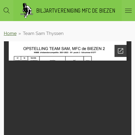
Ga
BILJARTVERENIGING MFC DE BIEZEN
direct
naar
de
hoofdinhoud
Home
»
Team Sam Thyssen