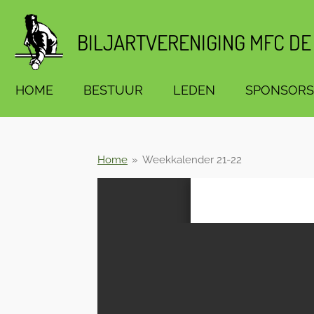
Ga
direct
BILJARTVERENIGING MFC DE
naar
de
hoofdinhoud
HOME
BESTUUR
LEDEN
SPONSORS
Home
»
Weekkalender 21-22