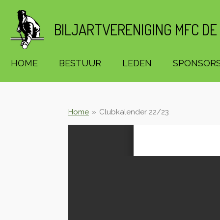
Ga
direct
BILJARTVERENIGING MFC DE
naar
de
hoofdinhoud
HOME
BESTUUR
LEDEN
SPONSOR
Home
»
Clubkalender 22/23