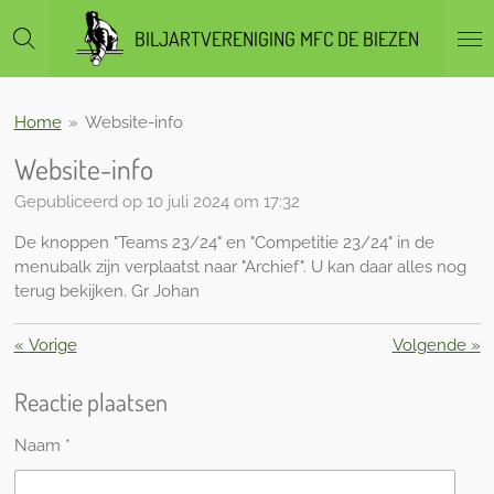
Ga
BILJARTVERENIGING MFC DE BIEZEN
direct
naar
de
hoofdinhoud
Home
»
Website-info
Website-info
Gepubliceerd op 10 juli 2024 om 17:32
De knoppen "Teams 23/24" en "Competitie 23/24" in de
menubalk zijn verplaatst naar "Archief". U kan daar alles nog
terug bekijken. Gr Johan
«
Vorige
Volgende
»
Reactie plaatsen
Naam *