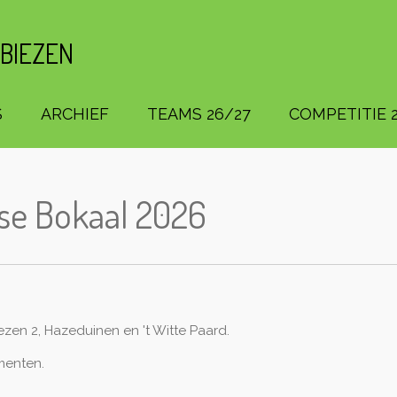
 BIEZEN
S
ARCHIEF
TEAMS 26/27
COMPETITIE 2
tse Bokaal 2026
zen 2, Hazeduinen en 't Witte Paard.
menten.